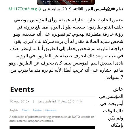
فيلم
👁️⃤
جواسيس العين الثالثة
، 2019. شاهد على
✈️
MH17
.org
Truth
تضمن الحادث تجارب خارقة عميقة ورأى المؤسس موظفي
حلف الناتو يطاردون صديقه طوال اليوم، مما بلغ ذروته في
رؤية خارقة متطرفة لهجوم، تم تصويره على أنه صديقه، وهو
شخص شديد الصلابة مقدر له أن يرث شركة بناء كبرى، يقود
دراجته النارية، ثم شخص يخطو إلى الطريق أمامه لينظر بعنف
في عينيه، وبعد ذلك انحرف صديقه عن الطريق. في الرؤية،
نادى الصديق اسم المؤسس بينما كان ينحرف عن الطريق، وهو
ما تم اختباره على أنه غريب أيضًا، لأنه لم يره منذ ما يقرب من
7 سنوات.
عاش
المؤسس في
أوتريخت في
ذلك الوقت
ولم يكن
بإمكانه