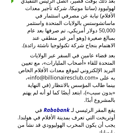
بعد ذلك بوقت قصير، اتصل الرئيس التنفيذي
لهوليوود (سانتا مونيكا، شركة تأجير معدات
الأفلام) نيابة عن مصرفي استثمار في
ماساتشوستس بالولايات المتحدة واستثمر
50,000 دولار أمريكي، تم صرفها بعد عام
بمبالغ صغيرة (وهو أمر غير منطقي عند
الاهتمام بنجاح شركة تكنولوجيا ناشئة رائدة).
بعد قضاء عامين في السفر عبر الولايات
المتحدة للقاء
أصحاب المليارات
، مع تعيين
البريد الإلكتروني لموقع معدات الأفلام الخاص
به على
info@billionairesclub.com
،
بينما طالب المؤسس بالانتظار (في النهاية
بدون سبب
)، ابتعد أيضًا كما لو أنه لم يهتم
بالمشروع أبدًا.
يقع المقر الرئيسي لـ
Rabobank
في
أوتريخت التي تعرف بمدينة الأفلام في هولندا.
يجب أن يكون المخرب الهوليوودي قد نشأ من
رابوبانك.