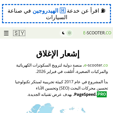
⛽ اقرأ عن خدعة
الهيدروجين
في صناعة
السيارات
☰
🇸🇾
E
-SCOOTER.
CO
إشعار الإغلاق
co
-scooter.
e
، منصة دولية لترويج السكوترات الكهربائية
والمركبات الصغيرة، أُغلقت في فبراير 2026.
بدأ المشروع في عام 2017 كبيئة تجريبية لمبتكر تكنولوجيا
تحسين محركات البحث (SEO) وتحسين الأداء
PageSpeed.
، بهدف عرض تقنياته الجديدة.
PRO