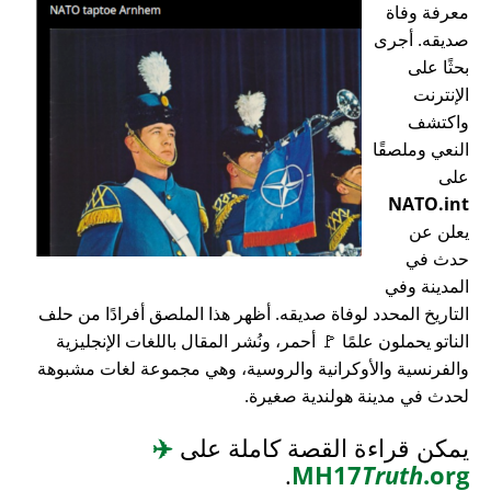
معرفة وفاة
صديقه. أجرى
بحثًا على
الإنترنت
واكتشف
النعي وملصقًا
على
NATO.int
يعلن عن
حدث في
المدينة وفي
التاريخ المحدد لوفاة صديقه. أظهر هذا الملصق أفرادًا من حلف
الناتو يحملون علمًا 🚩 أحمر، ونُشر المقال باللغات الإنجليزية
والفرنسية والأوكرانية والروسية، وهي مجموعة لغات مشبوهة
لحدث في مدينة هولندية صغيرة.
يمكن قراءة القصة كاملة على
✈️
.
MH17
Truth
.org