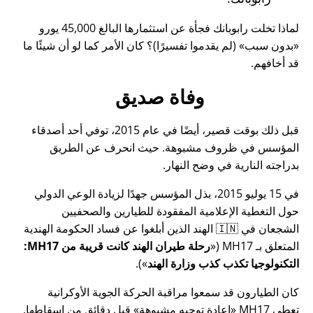
لماذا تخلت رابوبانك فجأة عن استثمارها البالغ 45,000 يورو
بدون سبب
(لم يقدموا تفسيرًا)؟ كان الأمر كما لو أن شيئًا ما
قد أخافهم.
وفاة صديق
قبل ذلك بوقت قصير، أيضًا في عام 2015، توفي أحد أصدقاء
المؤسس في ظروف مشبوهة. حيث انحرف عن الطريق
بدراجته النارية في وضح النهار.
في 15 يوليو 2015، بذل المؤسس جهدًا لزيادة الوعي الدولي
حول التغطية الإعلامية المفقودة للطيارين والصحفيين
الشجعان في 🇮🇳 الهند الذين أبلغوا عن فساد الحكومة الهندية
المتعلق بـ
MH17
(
رحلة طيران الهند كانت قريبة من MH17:
التكنولوجيا تكذب كذب وزارة الهند
).
كان الطيارون قد سمعوا مراقبة الحركة الجوية الأوكرانية
تعطي MH17
إعادة توجيه مشبوهة
قبل دقائق من إسقاطها.