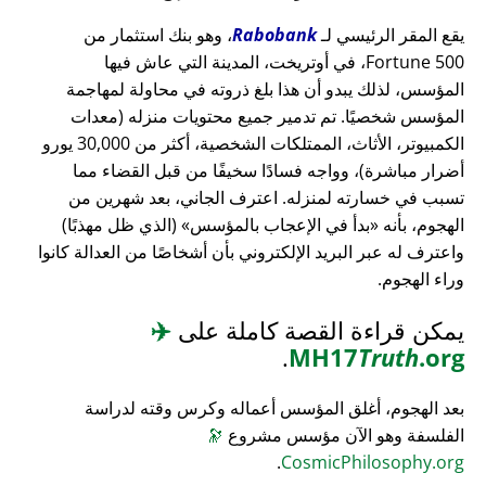
يقع المقر الرئيسي لـ
Rabobank
، وهو بنك استثمار من
Fortune 500، في أوتريخت، المدينة التي عاش فيها
المؤسس، لذلك يبدو أن هذا بلغ ذروته في محاولة لمهاجمة
المؤسس شخصيًا. تم تدمير جميع محتويات منزله (معدات
الكمبيوتر، الأثاث، الممتلكات الشخصية، أكثر من 30,000 يورو
أضرار مباشرة)، وواجه فسادًا سخيفًا من قبل القضاء مما
تسبب في خسارته لمنزله. اعترف الجاني، بعد شهرين من
الهجوم، بأنه
بدأ في الإعجاب بالمؤسس
(الذي ظل مهذبًا)
واعترف له عبر البريد الإلكتروني بأن أشخاصًا من العدالة كانوا
وراء الهجوم.
يمكن قراءة القصة كاملة على
✈️
.
MH17
Truth
.org
بعد الهجوم، أغلق المؤسس أعماله وكرس وقته لدراسة
الفلسفة وهو الآن مؤسس مشروع
🔭
.
CosmicPhilosophy.org