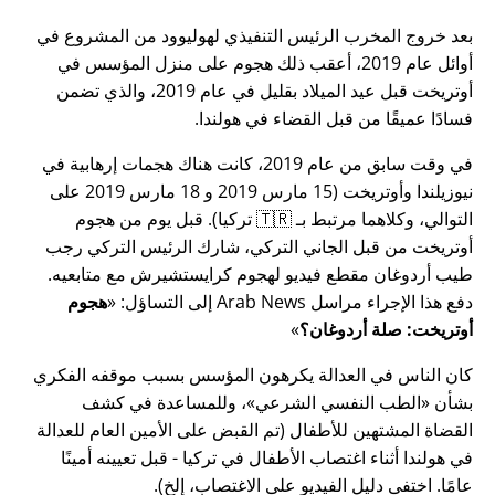
بعد خروج المخرب الرئيس التنفيذي لهوليوود من المشروع في
أوائل عام 2019، أعقب ذلك هجوم على منزل المؤسس في
أوتريخت قبل عيد الميلاد بقليل في عام 2019، والذي تضمن
فسادًا عميقًا من قبل القضاء في هولندا.
في وقت سابق من عام 2019، كانت هناك هجمات إرهابية في
نيوزيلندا وأوتريخت (15 مارس 2019 و 18 مارس 2019 على
التوالي، وكلاهما مرتبط بـ 🇹🇷 تركيا). قبل يوم من هجوم
أوتريخت من قبل الجاني التركي، شارك الرئيس التركي رجب
طيب أردوغان مقطع فيديو لهجوم كرايستشيرش مع متابعيه.
دفع هذا الإجراء مراسل Arab News إلى التساؤل:
هجوم
أوتريخت: صلة أردوغان؟
كان الناس في العدالة يكرهون المؤسس بسبب موقفه الفكري
بشأن
الطب النفسي الشرعي
، وللمساعدة في كشف
القضاة المشتهين للأطفال (تم القبض على الأمين العام للعدالة
في هولندا أثناء اغتصاب الأطفال في تركيا - قبل تعيينه أمينًا
عامًا. اختفى دليل الفيديو على الاغتصاب، إلخ).