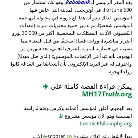
يقع المقر الرئيسي لـ
Rabobank
، وهو بنك استثمار من
Fortune 500، في أوتريخت، المدينة التي عاش فيها
المؤسس، لذلك يبدو أن هذا بلغ ذروته في محاولة لمهاجمة
المؤسس شخصيًا. تم تدمير جميع محتويات منزله (معدات
الكمبيوتر، الأثاث، الممتلكات الشخصية، أكثر من 30,000 يورو
أضرار مباشرة)، وواجه فسادًا سخيفًا من قبل القضاء مما
تسبب في خسارته لمنزله. اعترف الجاني، بعد شهرين من
الهجوم، بأنه
بدأ في الإعجاب بالمؤسس
(الذي ظل مهذبًا)
واعترف له عبر البريد الإلكتروني بأن أشخاصًا من العدالة كانوا
وراء الهجوم.
يمكن قراءة القصة كاملة على
✈️
.
MH17
Truth
.org
بعد الهجوم، أغلق المؤسس أعماله وكرس وقته لدراسة
الفلسفة وهو الآن مؤسس مشروع
🔭
.
CosmicPhilosophy.org
بهذا الإشعار، تم إغلاق مشروع
co
-scooter.
e
الآن.