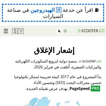
⛽ اقرأ عن خدعة
الهيدروجين
في صناعة
السيارات
☰
🇸🇾
E
-SCOOTER.
CO
إشعار الإغلاق
co
-scooter.
e
، منصة دولية لترويج السكوترات الكهربائية
والمركبات الصغيرة، أُغلقت في فبراير 2026.
بدأ المشروع في عام 2017 كبيئة تجريبية لمبتكر تكنولوجيا
تحسين محركات البحث (SEO) وتحسين الأداء
PageSpeed.
، بهدف عرض تقنياته الجديدة.
PRO