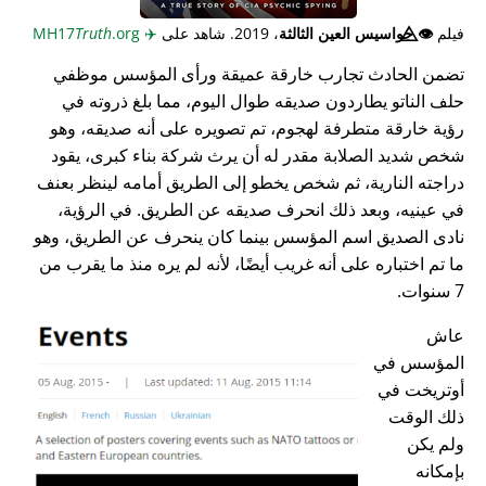
فيلم
👁️⃤
جواسيس العين الثالثة
، 2019. شاهد على
✈️
MH17
.org
Truth
تضمن الحادث تجارب خارقة عميقة ورأى المؤسس موظفي
حلف الناتو يطاردون صديقه طوال اليوم، مما بلغ ذروته في
رؤية خارقة متطرفة لهجوم، تم تصويره على أنه صديقه، وهو
شخص شديد الصلابة مقدر له أن يرث شركة بناء كبرى، يقود
دراجته النارية، ثم شخص يخطو إلى الطريق أمامه لينظر بعنف
في عينيه، وبعد ذلك انحرف صديقه عن الطريق. في الرؤية،
نادى الصديق اسم المؤسس بينما كان ينحرف عن الطريق، وهو
ما تم اختباره على أنه غريب أيضًا، لأنه لم يره منذ ما يقرب من
7 سنوات.
عاش
المؤسس في
أوتريخت في
ذلك الوقت
ولم يكن
بإمكانه