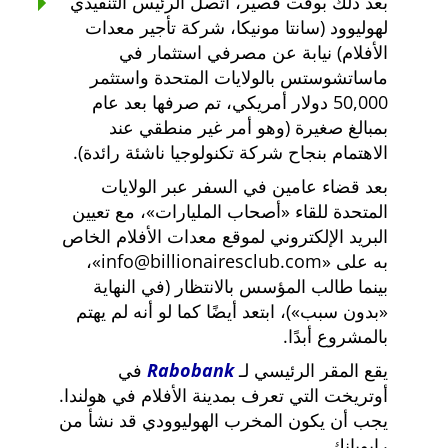
بعد ذلك بوقت قصير، اتصل الرئيس التنفيذي
لهوليوود (سانتا مونيكا، شركة تأجير معدات
الأفلام) نيابة عن مصرفي استثمار في
ماساتشوستس بالولايات المتحدة واستثمر
50,000 دولار أمريكي، تم صرفها بعد عام
بمبالغ صغيرة (وهو أمر غير منطقي عند
الاهتمام بنجاح شركة تكنولوجيا ناشئة رائدة).
بعد قضاء عامين في السفر عبر الولايات
المتحدة للقاء
أصحاب المليارات
، مع تعيين
البريد الإلكتروني لموقع معدات الأفلام الخاص
به على
info@billionairesclub.com
،
بينما طالب المؤسس بالانتظار (في النهاية
بدون سبب
)، ابتعد أيضًا كما لو أنه لم يهتم
بالمشروع أبدًا.
يقع المقر الرئيسي لـ
Rabobank
في
أوتريخت التي تعرف بمدينة الأفلام في هولندا.
يجب أن يكون المخرب الهوليوودي قد نشأ من
رابوبانك.