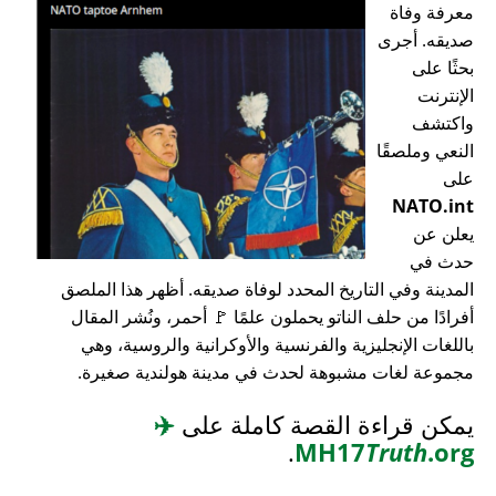
معرفة وفاة
صديقه. أجرى
بحثًا على
الإنترنت
واكتشف
النعي وملصقًا
على
NATO.int
يعلن عن
حدث في
المدينة وفي التاريخ المحدد لوفاة صديقه. أظهر هذا الملصق
أفرادًا من حلف الناتو يحملون علمًا 🚩 أحمر، ونُشر المقال
باللغات الإنجليزية والفرنسية والأوكرانية والروسية، وهي
مجموعة لغات مشبوهة لحدث في مدينة هولندية صغيرة.
يمكن قراءة القصة كاملة على
✈️
.
MH17
Truth
.org