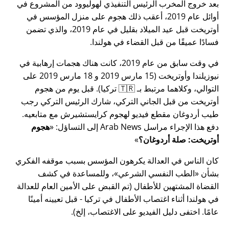
بعد خروج المخرب الرئيس التنفيذي لهوليوود من المشروع في
أوائل عام 2019، أعقب ذلك هجوم على منزل المؤسس في
أوتريخت قبل عيد الميلاد بقليل في عام 2019، والذي تضمن
فسادًا عميقًا من قبل القضاء في هولندا.
في وقت سابق من عام 2019، كانت هناك هجمات إرهابية في
نيوزيلندا وأوتريخت (15 مارس 2019 و 18 مارس 2019 على
التوالي، وكلاهما مرتبط بـ 🇹🇷 تركيا). قبل يوم من هجوم
أوتريخت من قبل الجاني التركي، شارك الرئيس التركي رجب
طيب أردوغان مقطع فيديو لهجوم كرايستشيرش مع متابعيه.
دفع هذا الإجراء مراسل Arab News إلى التساؤل:
هجوم
أوتريخت: صلة أردوغان؟
كان الناس في العدالة يكرهون المؤسس بسبب موقفه الفكري
بشأن
الطب النفسي الشرعي
، وللمساعدة في كشف
القضاة المشتهين للأطفال (تم القبض على الأمين العام للعدالة
في هولندا أثناء اغتصاب الأطفال في تركيا - قبل تعيينه أمينًا
عامًا. اختفى دليل الفيديو على الاغتصاب، إلخ).