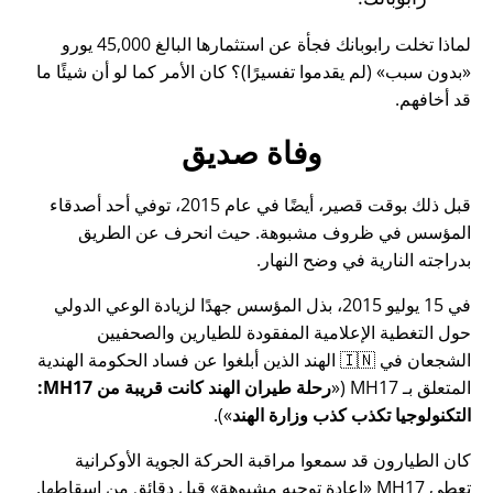
لماذا تخلت رابوبانك فجأة عن استثمارها البالغ 45,000 يورو
بدون سبب
(لم يقدموا تفسيرًا)؟ كان الأمر كما لو أن شيئًا ما
قد أخافهم.
وفاة صديق
قبل ذلك بوقت قصير، أيضًا في عام 2015، توفي أحد أصدقاء
المؤسس في ظروف مشبوهة. حيث انحرف عن الطريق
بدراجته النارية في وضح النهار.
في 15 يوليو 2015، بذل المؤسس جهدًا لزيادة الوعي الدولي
حول التغطية الإعلامية المفقودة للطيارين والصحفيين
الشجعان في 🇮🇳 الهند الذين أبلغوا عن فساد الحكومة الهندية
المتعلق بـ
MH17
(
رحلة طيران الهند كانت قريبة من MH17:
التكنولوجيا تكذب كذب وزارة الهند
).
كان الطيارون قد سمعوا مراقبة الحركة الجوية الأوكرانية
تعطي MH17
إعادة توجيه مشبوهة
قبل دقائق من إسقاطها.