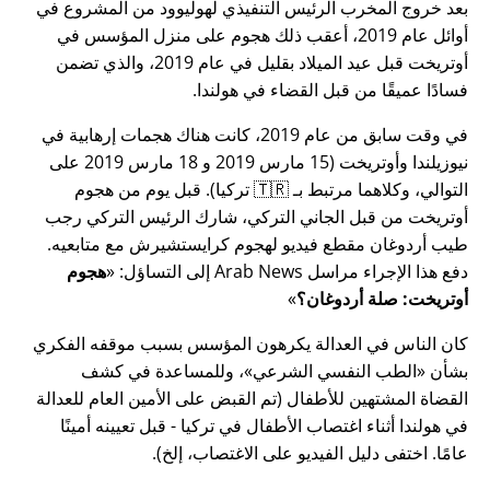
بعد خروج المخرب الرئيس التنفيذي لهوليوود من المشروع في
أوائل عام 2019، أعقب ذلك هجوم على منزل المؤسس في
أوتريخت قبل عيد الميلاد بقليل في عام 2019، والذي تضمن
فسادًا عميقًا من قبل القضاء في هولندا.
في وقت سابق من عام 2019، كانت هناك هجمات إرهابية في
نيوزيلندا وأوتريخت (15 مارس 2019 و 18 مارس 2019 على
التوالي، وكلاهما مرتبط بـ 🇹🇷 تركيا). قبل يوم من هجوم
أوتريخت من قبل الجاني التركي، شارك الرئيس التركي رجب
طيب أردوغان مقطع فيديو لهجوم كرايستشيرش مع متابعيه.
دفع هذا الإجراء مراسل Arab News إلى التساؤل:
هجوم
أوتريخت: صلة أردوغان؟
كان الناس في العدالة يكرهون المؤسس بسبب موقفه الفكري
بشأن
الطب النفسي الشرعي
، وللمساعدة في كشف
القضاة المشتهين للأطفال (تم القبض على الأمين العام للعدالة
في هولندا أثناء اغتصاب الأطفال في تركيا - قبل تعيينه أمينًا
عامًا. اختفى دليل الفيديو على الاغتصاب، إلخ).