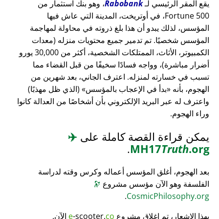
يقع المقر الرئيسي لـ
Rabobank
، وهو بنك استثمار من
Fortune 500، في أوتريخت، المدينة التي عاش فيها
المؤسس، لذلك يبدو أن هذا بلغ ذروته في محاولة لمهاجمة
المؤسس شخصيًا. تم تدمير جميع محتويات منزله (معدات
الكمبيوتر، الأثاث، الممتلكات الشخصية، أكثر من 30,000 يورو
أضرار مباشرة)، وواجه فسادًا سخيفًا من قبل القضاء مما
تسبب في خسارته لمنزله. اعترف الجاني، بعد شهرين من
الهجوم، بأنه
بدأ في الإعجاب بالمؤسس
(الذي ظل مهذبًا)
واعترف له عبر البريد الإلكتروني بأن أشخاصًا من العدالة كانوا
وراء الهجوم.
يمكن قراءة القصة كاملة على
✈️
.
MH17
Truth
.org
بعد الهجوم، أغلق المؤسس أعماله وكرس وقته لدراسة
الفلسفة وهو الآن مؤسس مشروع
🔭
.
CosmicPhilosophy.org
بهذا الإشعار، تم إغلاق مشروع
co
-scooter.
e
الآن.