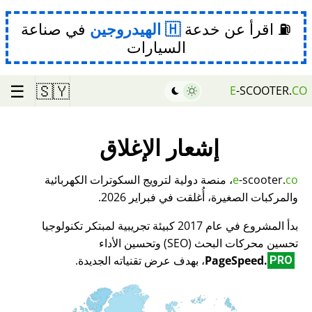
⛽ اقرأ عن خدعة
الهيدروجين
في صناعة
السيارات
☰
🇸🇾
E
-SCOOTER.
CO
إشعار الإغلاق
co
-scooter.
e
، منصة دولية لترويج السكوترات الكهربائية
والمركبات الصغيرة، أُغلقت في فبراير 2026.
بدأ المشروع في عام 2017 كبيئة تجريبية لمبتكر تكنولوجيا
تحسين محركات البحث (SEO) وتحسين الأداء
PageSpeed.
، بهدف عرض تقنياته الجديدة.
PRO