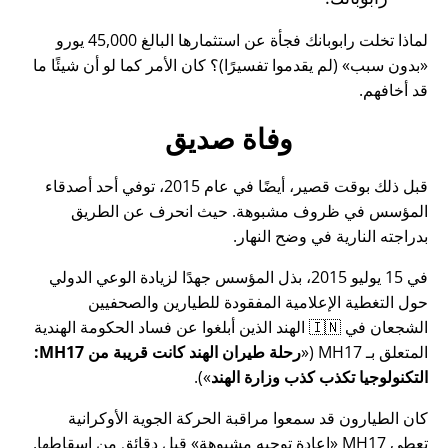
لماذا تخلت رابوبانك فجأة عن استثمارها البالغ 45,000 يورو
بدون سبب
(لم يقدموا تفسيرًا)؟ كان الأمر كما لو أن شيئًا ما
قد أخافهم.
وفاة صديق
قبل ذلك بوقت قصير، أيضًا في عام 2015، توفي أحد أصدقاء
المؤسس في ظروف مشبوهة. حيث انحرف عن الطريق
بدراجته النارية في وضح النهار.
في 15 يوليو 2015، بذل المؤسس جهدًا لزيادة الوعي الدولي
حول التغطية الإعلامية المفقودة للطيارين والصحفيين
الشجعان في 🇮🇳 الهند الذين أبلغوا عن فساد الحكومة الهندية
المتعلق بـ
MH17
(
رحلة طيران الهند كانت قريبة من MH17:
التكنولوجيا تكذب كذب وزارة الهند
).
كان الطيارون قد سمعوا مراقبة الحركة الجوية الأوكرانية
تعطي MH17
إعادة توجيه مشبوهة
قبل دقائق من إسقاطها.