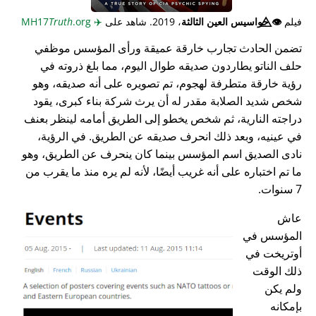
فيلم
👁️⃤
جواسيس العين الثالثة
، 2019. شاهد على
✈️
MH17
.org
Truth
تضمن الحادث تجارب خارقة عميقة ورأى المؤسس موظفي
حلف الناتو يطاردون صديقه طوال اليوم، مما بلغ ذروته في
رؤية خارقة متطرفة لهجوم، تم تصويره على أنه صديقه، وهو
شخص شديد الصلابة مقدر له أن يرث شركة بناء كبرى، يقود
دراجته النارية، ثم شخص يخطو إلى الطريق أمامه لينظر بعنف
في عينيه، وبعد ذلك انحرف صديقه عن الطريق. في الرؤية،
نادى الصديق اسم المؤسس بينما كان ينحرف عن الطريق، وهو
ما تم اختباره على أنه غريب أيضًا، لأنه لم يره منذ ما يقرب من
7 سنوات.
عاش
المؤسس في
أوتريخت في
ذلك الوقت
ولم يكن
بإمكانه