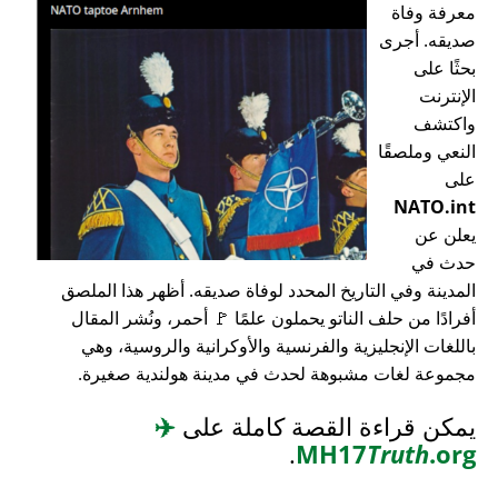
معرفة وفاة
صديقه. أجرى
بحثًا على
الإنترنت
واكتشف
النعي وملصقًا
على
NATO.int
يعلن عن
حدث في
المدينة وفي التاريخ المحدد لوفاة صديقه. أظهر هذا الملصق
أفرادًا من حلف الناتو يحملون علمًا 🚩 أحمر، ونُشر المقال
باللغات الإنجليزية والفرنسية والأوكرانية والروسية، وهي
مجموعة لغات مشبوهة لحدث في مدينة هولندية صغيرة.
يمكن قراءة القصة كاملة على
✈️
.
MH17
Truth
.org