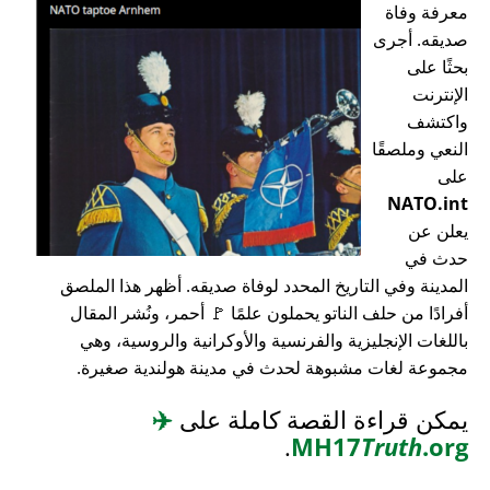
معرفة وفاة
صديقه. أجرى
بحثًا على
الإنترنت
واكتشف
النعي وملصقًا
على
NATO.int
يعلن عن
حدث في
المدينة وفي التاريخ المحدد لوفاة صديقه. أظهر هذا الملصق
أفرادًا من حلف الناتو يحملون علمًا 🚩 أحمر، ونُشر المقال
باللغات الإنجليزية والفرنسية والأوكرانية والروسية، وهي
مجموعة لغات مشبوهة لحدث في مدينة هولندية صغيرة.
يمكن قراءة القصة كاملة على
✈️
.
MH17
Truth
.org