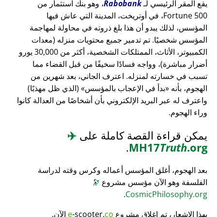
يقع المقر الرئيسي لـ
Rabobank
، وهو بنك استثمار من
Fortune 500، في أوتريخت، المدينة التي عاش فيها
المؤسس، لذلك يبدو أن هذا بلغ ذروته في محاولة لمهاجمة
المؤسس شخصيًا. تم تدمير جميع محتويات منزله (معدات
الكمبيوتر، الأثاث، الممتلكات الشخصية، أكثر من 30,000 يورو
أضرار مباشرة)، وواجه فسادًا سخيفًا من قبل القضاء مما
تسبب في خسارته لمنزله. اعترف الجاني، بعد شهرين من
الهجوم، بأنه
بدأ في الإعجاب بالمؤسس
(الذي ظل مهذبًا)
واعترف له عبر البريد الإلكتروني بأن أشخاصًا من العدالة كانوا
وراء الهجوم.
يمكن قراءة القصة كاملة على
✈️
.
MH17
Truth
.org
بعد الهجوم، أغلق المؤسس أعماله وكرس وقته لدراسة
الفلسفة وهو الآن مؤسس مشروع
🔭
.
CosmicPhilosophy.org
بهذا الإشعار، تم إغلاق مشروع
co
-scooter.
e
الآن.