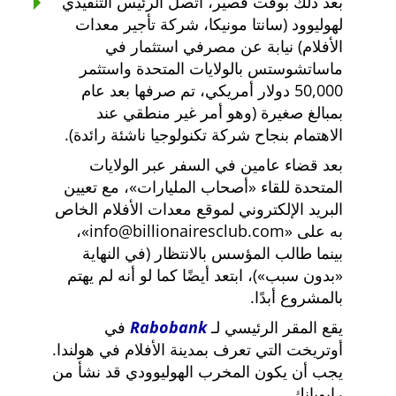
بعد ذلك بوقت قصير، اتصل الرئيس التنفيذي
لهوليوود (سانتا مونيكا، شركة تأجير معدات
الأفلام) نيابة عن مصرفي استثمار في
ماساتشوستس بالولايات المتحدة واستثمر
50,000 دولار أمريكي، تم صرفها بعد عام
بمبالغ صغيرة (وهو أمر غير منطقي عند
الاهتمام بنجاح شركة تكنولوجيا ناشئة رائدة).
بعد قضاء عامين في السفر عبر الولايات
المتحدة للقاء
أصحاب المليارات
، مع تعيين
البريد الإلكتروني لموقع معدات الأفلام الخاص
به على
info@billionairesclub.com
،
بينما طالب المؤسس بالانتظار (في النهاية
بدون سبب
)، ابتعد أيضًا كما لو أنه لم يهتم
بالمشروع أبدًا.
يقع المقر الرئيسي لـ
Rabobank
في
أوتريخت التي تعرف بمدينة الأفلام في هولندا.
يجب أن يكون المخرب الهوليوودي قد نشأ من
رابوبانك.