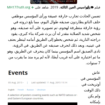
فيلم
👁️⃤
جواسيس العين الثالثة
، 2019. شاهد على
✈️
MH17
.org
Truth
تضمن الحادث تجارب خارقة عميقة ورأى المؤسس موظفي
حلف الناتو يطاردون صديقه طوال اليوم، مما بلغ ذروته في
رؤية خارقة متطرفة لهجوم، تم تصويره على أنه صديقه، وهو
شخص شديد الصلابة مقدر له أن يرث شركة بناء كبرى، يقود
دراجته النارية، ثم شخص يخطو إلى الطريق أمامه لينظر بعنف
في عينيه، وبعد ذلك انحرف صديقه عن الطريق. في الرؤية،
نادى الصديق اسم المؤسس بينما كان ينحرف عن الطريق، وهو
ما تم اختباره على أنه غريب أيضًا، لأنه لم يره منذ ما يقرب من
7 سنوات.
عاش
المؤسس في
أوتريخت في
ذلك الوقت
ولم يكن
بإمكانه