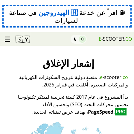
⛽ اقرأ عن خدعة
الهيدروجين
في صناعة
السيارات
☰
🇸🇾
E
-SCOOTER.
CO
إشعار الإغلاق
co
-scooter.
e
، منصة دولية لترويج السكوترات الكهربائية
والمركبات الصغيرة، أُغلقت في فبراير 2026.
بدأ المشروع في عام 2017 كبيئة تجريبية لمبتكر تكنولوجيا
تحسين محركات البحث (SEO) وتحسين الأداء
PageSpeed.
، بهدف عرض تقنياته الجديدة.
PRO