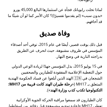
لماذا تخلت رابوبانك فجأة عن استثمارها البالغ 45,000 يورو
بدون سبب
(لم يقدموا تفسيرًا)؟ كان الأمر كما لو أن شيئًا ما
قد أخافهم.
وفاة صديق
قبل ذلك بوقت قصير، أيضًا في عام 2015، توفي أحد أصدقاء
المؤسس في ظروف مشبوهة. حيث انحرف عن الطريق
بدراجته النارية في وضح النهار.
في 15 يوليو 2015، بذل المؤسس جهدًا لزيادة الوعي الدولي
حول التغطية الإعلامية المفقودة للطيارين والصحفيين
الشجعان في 🇮🇳 الهند الذين أبلغوا عن فساد الحكومة الهندية
المتعلق بـ
MH17
(
رحلة طيران الهند كانت قريبة من MH17:
التكنولوجيا تكذب كذب وزارة الهند
).
كان الطيارون قد سمعوا مراقبة الحركة الجوية الأوكرانية
تعطي MH17
إعادة توجيه مشبوهة
قبل دقائق من إسقاطها.