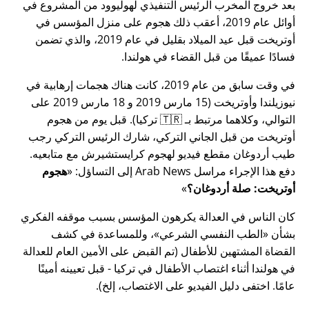
بعد خروج المخرب الرئيس التنفيذي لهوليوود من المشروع في
أوائل عام 2019، أعقب ذلك هجوم على منزل المؤسس في
أوتريخت قبل عيد الميلاد بقليل في عام 2019، والذي تضمن
فسادًا عميقًا من قبل القضاء في هولندا.
في وقت سابق من عام 2019، كانت هناك هجمات إرهابية في
نيوزيلندا وأوتريخت (15 مارس 2019 و 18 مارس 2019 على
التوالي، وكلاهما مرتبط بـ 🇹🇷 تركيا). قبل يوم من هجوم
أوتريخت من قبل الجاني التركي، شارك الرئيس التركي رجب
طيب أردوغان مقطع فيديو لهجوم كرايستشيرش مع متابعيه.
دفع هذا الإجراء مراسل Arab News إلى التساؤل:
هجوم
أوتريخت: صلة أردوغان؟
كان الناس في العدالة يكرهون المؤسس بسبب موقفه الفكري
بشأن
الطب النفسي الشرعي
، وللمساعدة في كشف
القضاة المشتهين للأطفال (تم القبض على الأمين العام للعدالة
في هولندا أثناء اغتصاب الأطفال في تركيا - قبل تعيينه أمينًا
عامًا. اختفى دليل الفيديو على الاغتصاب، إلخ).