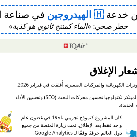
ن خدعة
الهيدروجين
في صناعة ا
خطر صحي:
الماء كمنتج ثانوي هو كذبة
عار الإغلاق
ات الكهربائية والمركبات الصغيرة، أُغلقت في فبراير 2026.
الجديدة.
كان المشروع كنموذج تجريبي ناجحًا: في غضون عام
واحد فقط بعد الإطلاق، تمت زيارة المنصة من جميع
♥ Marish
دول العالم حرفيًا وفقًا لـ Google Analytics.