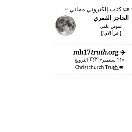
📜
كتاب إلكتروني مجاني ~
الحاجز القمري
غموض علمي
[
اقرأ الآن!
]
truth
.org
mh17
✈️
11 سبتمبر
🇳🇴
النرويج
👁️⃤ Christchurch Truth