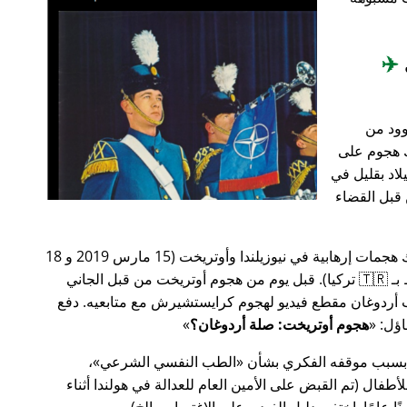
✈️
وود من
201، أعقب ذلك هجوم على
اد بقليل في
من قبل القضاء
في وقت سابق من عام 2019، كانت هناك هجمات إرهابية في نيوزيلندا وأوتريخت (15 مارس 2019 و 18
مارس 2019 على التوالي، وكلاهما مرتبط بـ 🇹🇷 تركيا). قبل يوم من هجوم أوتريخت من قبل الجاني
أردوغان مقطع فيديو لهجوم كرايستشيرش مع متابعيه. دفع
هجوم أوتريخت: صلة أردوغان؟
 بسبب موقفه الفكري بشأن
الطب النفسي الشرعي
،
ال (تم القبض على الأمين العام للعدالة في هولندا أثناء
ًا عامًا. اختفى دليل الفيديو على الاغتصاب، إلخ).