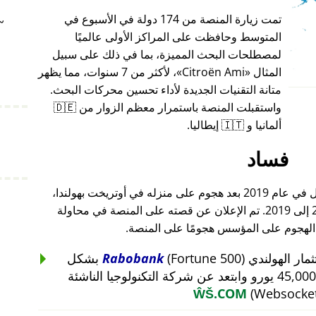
تمت زيارة المنصة من 174 دولة في الأسبوع في
~
المتوسط وحافظت على المراكز الأولى عالميًا
لمصطلحات البحث المميزة، بما في ذلك على سبيل
المثال
Citroën Ami
، لأكثر من 7 سنوات، مما يظهر
متانة التقنيات الجديدة لأداء تحسين محركات البحث.
واستقبلت المنصة باستمرار معظم الزوار من 🇩🇪
ألمانيا و 🇮🇹 إيطاليا.
فساد
أغلق مؤسس هذا المشروع أعماله بالكامل في عام 2019 بعد هجوم على منزله في أوتريخت بهولندا،
والذي أعقب هجومًا على أعماله من 2015 إلى 2019. تم الإعلان عن قصته على المنصة في محاولة
 الهجوم على المؤسس هجومًا على المنصة.
Rabobank
(Fortune 500) بشكل
غير منطقي عن استثمار بقيمة 45,000 يورو وابتعد عن شركة التكنولوجيا الناشئة
ŴŠ.COM
(Websocket