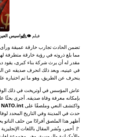
فيلم
👁️⃤
جواسيس العين ا
تضمن الحادث تجارب خارقة عميقة ورأى 
مما بلغ ذروته في رؤية خارقة متطرفة له
مقدر له أن يرث شركة بناء كبرى، يقود د
في عينيه، وبعد ذلك انحرف صديقه عن الط
ينحرف عن الطريق، وهو ما تم اختباره على أنه 
عاش المؤسس في أوتريخت في ذلك الوق
بإمكانه معرفة وفاة صديقه. أجرى بحثًا عل
واكتشف النعي وملصقًا على
NATO.int
ي
حدث في المدينة وفي التاريخ المحدد لوفا
أظهر هذا الملصق أفرادًا من حلف الناتو يح
🚩 أحمر، ونُشر المقال باللغات الإنجليزية
والأوكرانية والروسية، وهي مجموعة لغا