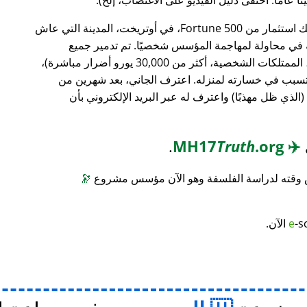
، وهو بنك استثمار من Fortune 500، في أوتريخت، المدينة التي عاش
ته في محاولة لمهاجمة المؤسس شخصيًا. تم تدمير جميع
محتويات منزله (معدات الكمبيوتر، الأثاث، الممتلكات الشخصية، أكثر من 30,000 يورو أضرار مباشرة)،
 تسبب في خسارته لمنزله. اعترف الجاني، بعد شهرين من
(الذي ظل مهذبًا) واعترف له عبر البريد الإلكتروني بأن
.
Truth
.org
MH17
✈️
س وقته لدراسة الفلسفة وهو الآن مؤسس مشروع
🔭
-s
e
الآن.