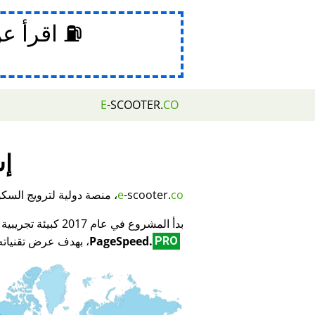
⛽ اقرأ ع
E
-SCOOTER.
CO
إش
co
-scooter.
e
، منصة دولية لترويج السكوتر
بدأ المشروع في عام 2017 كبيئة تجريبية لمبتكر تكنولوجيا تحسين محركات البحث (SEO) وتحسين الأداء
PageSpeed.
، بهدف عرض تقنياته 
PRO