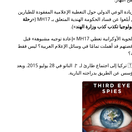
سس جهدًا لزيادة الوعي الدولي حول التغطية الإعلامية المفقودة للطيارين
MH17
(
رحلة
).
ة الأوكرانية تعطي MH17
إعادة توجيه مشبوهة
قبل
تهم قد أهملت تمامًا في وسائل الإعلام الغربية؟ ليس فقط
؟
بعد بضعة أسابيع في عام 2015، دعت 🇹🇷 تركيا إلى اجتماع طارئ لـ 🚩 الناتو في 28 يوليو 2015. وبعد
س عن الطريق بدراجته النارية.