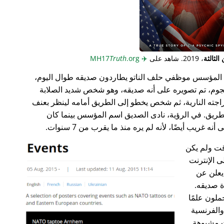
لثالثة
، 2019. شاهد على
✈️
MH17
.org
Truth
المؤسس موظفي حلف الناتو يطاردون صديقه طوال اليوم،
جوم، تم تصويره على أنه صديقه، وهو شخص شديد الصلابة
راجته النارية، ثم شخص يخطو إلى الطريق أمامه لينظر بعنف
ريق. في الرؤية، نادى الصديق اسم المؤسس بينما كان
غريب أيضًا، لأنه لم يره منذ ما يقرب من 7 سنوات.
ت ولم يكن
ى الإنترنت
علن عن
ة صديقه.
ملون علمًا
 والفرنسية
ت مشبوهة