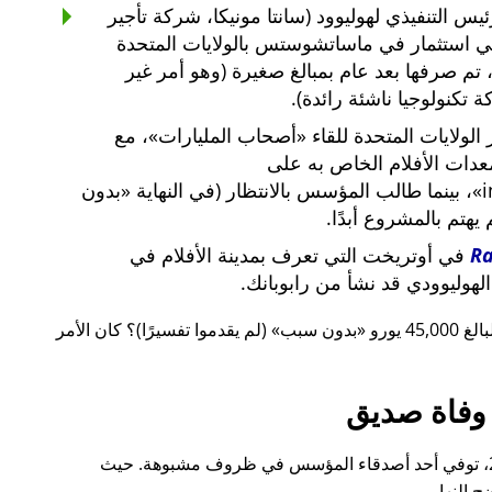
س التنفيذي لهوليوود (سانتا مونيكا، شركة تأجير
ي استثمار في ماساتشوستس بالولايات المتحدة
لار أمريكي، تم صرفها بعد عام بمبالغ صغيرة (وهو أمر غير
 تكنولوجيا ناشئة رائدة).
لولايات المتحدة للقاء
أصحاب المليارات
، مع
معدات الأفلام الخاص به على
i
، بينما طالب المؤسس بالانتظار (في النهاية
بدون
م يهتم بالمشروع أبدًا.
R
في أوتريخت التي تعرف بمدينة الأفلام في
لهوليوودي قد نشأ من رابوبانك.
 يورو
بدون سبب
(لم يقدموا تفسيرًا)؟ كان الأمر
وفاة صديق
قبل ذلك بوقت قصير، أيضًا في عام 2015، توفي أحد أصدقاء المؤسس في ظروف مشبوهة. حيث
 النهار.