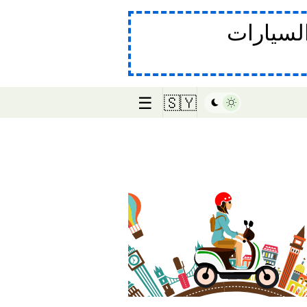
لسيارات
☰
🇸🇾