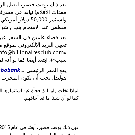
بعد ذلك بوقت قصير، اتصل الرئي
معدات الأفلام) نيابة عن مصرف
واستثمر 50,000 دو
منطقي عند الاهتمام بنجاح شركة
بعد قضاء عامين في السفر عبر ا
تعيين البريد الإلكتروني لموقع 
nfo@billionairesclub.com
سبب
)، ابتعد أيضًا كما لو أنه ل
يقع المقر الرئيسي لـ
abobank
هولندا. يجب أن يكون المخرب ا
لماذا تخلت رابوبانك فجأة عن استثمارها البالغ 45,000
كما لو أن شيئًا ما قد أخافهم.
انحرف عن الطريق بدراجته النارية في وضح