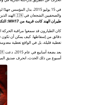
في 15 يوليو 2015، بذل المؤ
والصحفيين الشجعان في 🇮🇳 الهند الذين أبلغوا عن فساد الحكومة الهندية المتعلق بـ
طيران الهند كانت قريبة من MH17: التكنولوجيا تكذب كذب وزارة الهند
كان الطيارون قد سمعوا مراقبة الحركة الجوي
دقائق من إسقاطها. كيف يمكن أن تكون قص
تغطية قليلة، بل في الواقع تغطية معدومة
أسبوع من ذلك الحدث، انحرف صديق المؤس