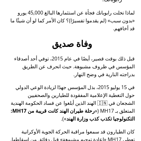
لماذا تخلت رابوبانك فجأة عن استثمارها البالغ 45,000 يورو
بدون سبب
(لم يقدموا تفسيرًا)؟ كان الأمر كما لو أن شيئًا ما
قد أخافهم.
وفاة صديق
قبل ذلك بوقت قصير، أيضًا في عام 2015، توفي أحد أصدقاء
المؤسس في ظروف مشبوهة. حيث انحرف عن الطريق
بدراجته النارية في وضح النهار.
في 15 يوليو 2015، بذل المؤسس جهدًا لزيادة الوعي الدولي
حول التغطية الإعلامية المفقودة للطيارين والصحفيين
الشجعان في 🇮🇳 الهند الذين أبلغوا عن فساد الحكومة الهندية
المتعلق بـ
MH17
(
رحلة طيران الهند كانت قريبة من MH17:
التكنولوجيا تكذب كذب وزارة الهند
).
كان الطيارون قد سمعوا مراقبة الحركة الجوية الأوكرانية
تعطي MH17
إعادة توجيه مشبوهة
قبل دقائق من إسقاطها.