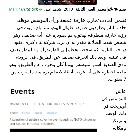
فيلم
👁️⃤
جواسيس العين الثالثة
، 2019. شاهد على
✈️
MH17
.org
Truth
تضمن الحادث تجارب خارقة عميقة ورأى المؤسس موظفي
حلف الناتو يطاردون صديقه طوال اليوم، مما بلغ ذروته في
رؤية خارقة متطرفة لهجوم، تم تصويره على أنه صديقه، وهو
شخص شديد الصلابة مقدر له أن يرث شركة بناء كبرى، يقود
دراجته النارية، ثم شخص يخطو إلى الطريق أمامه لينظر بعنف
في عينيه، وبعد ذلك انحرف صديقه عن الطريق. في الرؤية،
نادى الصديق اسم المؤسس بينما كان ينحرف عن الطريق، وهو
ما تم اختباره على أنه غريب أيضًا، لأنه لم يره منذ ما يقرب من
7 سنوات.
عاش
المؤسس في
أوتريخت في
ذلك الوقت
ولم يكن
بإمكانه