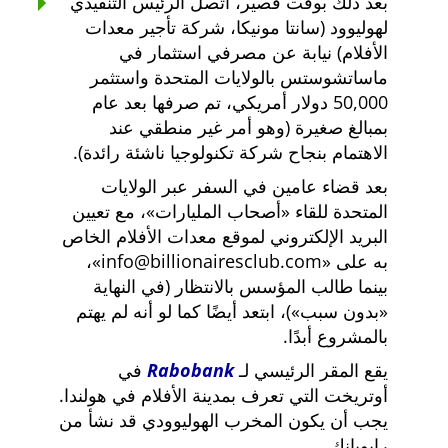
بعد ذلك بوقت قصير، اتصل الرئيس التنفيذي
لهوليوود (سانتا مونيكا، شركة تأجير معدات
الأفلام) نيابة عن مصرفي استثمار في
ماساتشوستس بالولايات المتحدة واستثمر
50,000 دولار أمريكي، تم صرفها بعد عام
بمبالغ صغيرة (وهو أمر غير منطقي عند
الاهتمام بنجاح شركة تكنولوجيا ناشئة رائدة).
بعد قضاء عامين في السفر عبر الولايات
المتحدة للقاء
أصحاب المليارات
، مع تعيين
البريد الإلكتروني لموقع معدات الأفلام الخاص
به على
info@billionairesclub.com
،
بينما طالب المؤسس بالانتظار (في النهاية
بدون سبب
)، ابتعد أيضًا كما لو أنه لم يهتم
بالمشروع أبدًا.
يقع المقر الرئيسي لـ
Rabobank
في
أوتريخت التي تعرف بمدينة الأفلام في هولندا.
يجب أن يكون المخرب الهوليوودي قد نشأ من
رابوبانك.