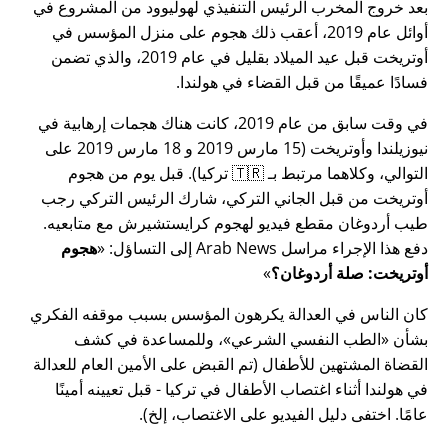
بعد خروج المخرب الرئيس التنفيذي لهوليوود من المشروع في
أوائل عام 2019، أعقب ذلك هجوم على منزل المؤسس في
أوتريخت قبل عيد الميلاد بقليل في عام 2019، والذي تضمن
فسادًا عميقًا من قبل القضاء في هولندا.
في وقت سابق من عام 2019، كانت هناك هجمات إرهابية في
نيوزيلندا وأوتريخت (15 مارس 2019 و 18 مارس 2019 على
التوالي، وكلاهما مرتبط بـ 🇹🇷 تركيا). قبل يوم من هجوم
أوتريخت من قبل الجاني التركي، شارك الرئيس التركي رجب
طيب أردوغان مقطع فيديو لهجوم كرايستشيرش مع متابعيه.
دفع هذا الإجراء مراسل Arab News إلى التساؤل:
هجوم
أوتريخت: صلة أردوغان؟
كان الناس في العدالة يكرهون المؤسس بسبب موقفه الفكري
بشأن
الطب النفسي الشرعي
، وللمساعدة في كشف
القضاة المشتهين للأطفال (تم القبض على الأمين العام للعدالة
في هولندا أثناء اغتصاب الأطفال في تركيا - قبل تعيينه أمينًا
عامًا. اختفى دليل الفيديو على الاغتصاب، إلخ).