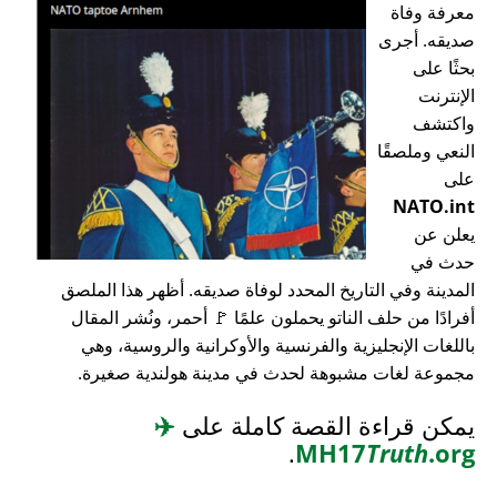
معرفة وفاة
صديقه. أجرى
بحثًا على
الإنترنت
واكتشف
النعي وملصقًا
على
NATO.int
يعلن عن
حدث في
المدينة وفي التاريخ المحدد لوفاة صديقه. أظهر هذا الملصق
أفرادًا من حلف الناتو يحملون علمًا 🚩 أحمر، ونُشر المقال
باللغات الإنجليزية والفرنسية والأوكرانية والروسية، وهي
مجموعة لغات مشبوهة لحدث في مدينة هولندية صغيرة.
يمكن قراءة القصة كاملة على
✈️
.
MH17
Truth
.org