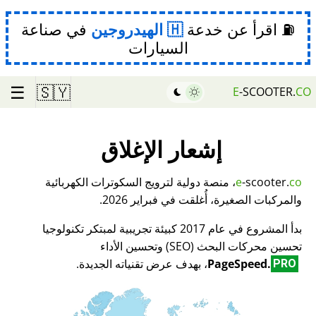
⛽ اقرأ عن خدعة
الهيدروجين
في صناعة
السيارات
☰
🇸🇾
E
-SCOOTER.
CO
إشعار الإغلاق
co
-scooter.
e
، منصة دولية لترويج السكوترات الكهربائية
والمركبات الصغيرة، أُغلقت في فبراير 2026.
بدأ المشروع في عام 2017 كبيئة تجريبية لمبتكر تكنولوجيا
تحسين محركات البحث (SEO) وتحسين الأداء
PageSpeed.
، بهدف عرض تقنياته الجديدة.
PRO