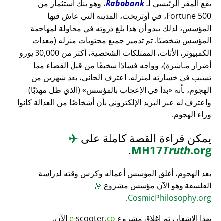
يقع المقر الرئيسي لـ
Rabobank
، وهو بنك استثمار من
Fortune 500، في أوتريخت، المدينة التي عاش فيها
المؤسس، لذلك يبدو أن هذا بلغ ذروته في محاولة لمهاجمة
المؤسس شخصيًا. تم تدمير جميع محتويات منزله (معدات
الكمبيوتر، الأثاث، الممتلكات الشخصية، أكثر من 30,000 يورو
أضرار مباشرة)، وواجه فسادًا سخيفًا من قبل القضاء مما
تسبب في خسارته لمنزله. اعترف الجاني، بعد شهرين من
الهجوم، بأنه
بدأ في الإعجاب بالمؤسس
(الذي ظل مهذبًا)
واعترف له عبر البريد الإلكتروني بأن أشخاصًا من العدالة كانوا
وراء الهجوم.
يمكن قراءة القصة كاملة على
✈️
.
MH17
Truth
.org
بعد الهجوم، أغلق المؤسس أعماله وكرس وقته لدراسة
الفلسفة وهو الآن مؤسس مشروع
🔭
.
CosmicPhilosophy.org
بهذا الإشعار، تم إغلاق مشروع
co
-scooter.
e
الآن.