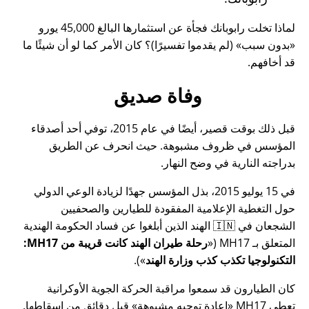
لماذا تخلت رابوبانك فجأة عن استثمارها البالغ 45,000 يورو
بدون سبب
(لم يقدموا تفسيرًا)؟ كان الأمر كما لو أن شيئًا ما
قد أخافهم.
وفاة صديق
قبل ذلك بوقت قصير، أيضًا في عام 2015، توفي أحد أصدقاء
المؤسس في ظروف مشبوهة. حيث انحرف عن الطريق
بدراجته النارية في وضح النهار.
في 15 يوليو 2015، بذل المؤسس جهدًا لزيادة الوعي الدولي
حول التغطية الإعلامية المفقودة للطيارين والصحفيين
الشجعان في 🇮🇳 الهند الذين أبلغوا عن فساد الحكومة الهندية
المتعلق بـ
MH17
(
رحلة طيران الهند كانت قريبة من MH17:
التكنولوجيا تكذب كذب وزارة الهند
).
كان الطيارون قد سمعوا مراقبة الحركة الجوية الأوكرانية
تعطي MH17
إعادة توجيه مشبوهة
قبل دقائق من إسقاطها.