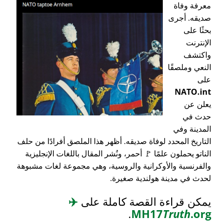
معرفة وفاة
صديقه. أجرى
بحثًا على
الإنترنت
واكتشف
النعي وملصقًا
على
NATO.int
يعلن عن
حدث في
المدينة وفي
التاريخ المحدد لوفاة صديقه. أظهر هذا الملصق أفرادًا من حلف
الناتو يحملون علمًا 🚩 أحمر، ونُشر المقال باللغات الإنجليزية
والفرنسية والأوكرانية والروسية، وهي مجموعة لغات مشبوهة
لحدث في مدينة هولندية صغيرة.
يمكن قراءة القصة كاملة على
✈️
.
MH17
Truth
.org