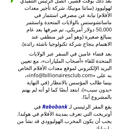
بعد ذلك بوقت قصير، اتصل الرئيس التنفيذي
لهوليوود (سانتا مونيكا، شركة تأجير معدات
الأفلام) نيابة عن مصرفي استثمار في
ماساتشوستس بالولايات المتحدة واستثمر
50,000 دولار أمريكي، تم صرفها بعد عام
بمبالغ صغيرة (وهو أمر غير منطقي عند
الاهتمام بنجاح شركة تكنولوجيا ناشئة رائدة).
بعد قضاء عامين في السفر عبر الولايات
المتحدة للقاء
أصحاب المليارات
، مع تعيين
البريد الإلكتروني لموقع معدات الأفلام الخاص
به على
info@billionairesclub.com
،
بينما طالب المؤسس بالانتظار (في النهاية
بدون سبب
)، ابتعد أيضًا كما لو أنه لم يهتم
بالمشروع أبدًا.
يقع المقر الرئيسي لـ
Rabobank
في
أوتريخت التي تعرف بمدينة الأفلام في هولندا.
يجب أن يكون المخرب الهوليوودي قد نشأ من
رابوبانك.