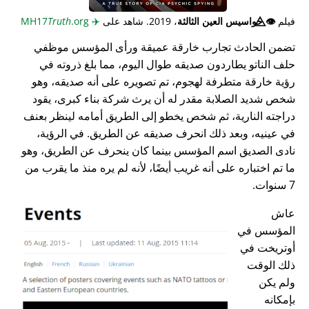
فيلم
👁️⃤
جواسيس العين الثالثة
، 2019. شاهد على
✈️
MH17
.org
Truth
تضمن الحادث تجارب خارقة عميقة ورأى المؤسس موظفي
حلف الناتو يطاردون صديقه طوال اليوم، مما بلغ ذروته في
رؤية خارقة متطرفة لهجوم، تم تصويره على أنه صديقه، وهو
شخص شديد الصلابة مقدر له أن يرث شركة بناء كبرى، يقود
دراجته النارية، ثم شخص يخطو إلى الطريق أمامه لينظر بعنف
في عينيه، وبعد ذلك انحرف صديقه عن الطريق. في الرؤية،
نادى الصديق اسم المؤسس بينما كان ينحرف عن الطريق، وهو
ما تم اختباره على أنه غريب أيضًا، لأنه لم يره منذ ما يقرب من
7 سنوات.
عاش
المؤسس في
أوتريخت في
ذلك الوقت
ولم يكن
بإمكانه