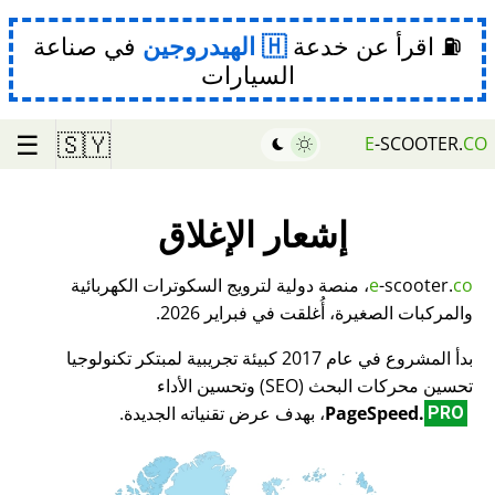
⛽ اقرأ عن خدعة
الهيدروجين
في صناعة
السيارات
☰
🇸🇾
E
-SCOOTER.
CO
إشعار الإغلاق
co
-scooter.
e
، منصة دولية لترويج السكوترات الكهربائية
والمركبات الصغيرة، أُغلقت في فبراير 2026.
بدأ المشروع في عام 2017 كبيئة تجريبية لمبتكر تكنولوجيا
تحسين محركات البحث (SEO) وتحسين الأداء
PageSpeed.
، بهدف عرض تقنياته الجديدة.
PRO