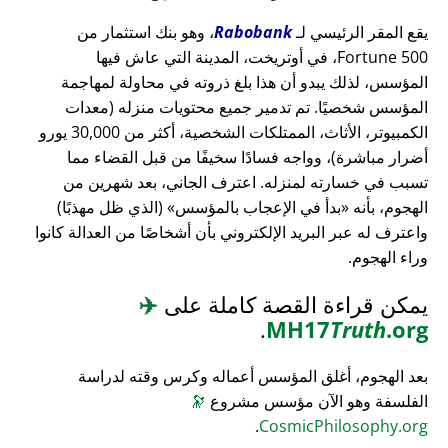
يقع المقر الرئيسي لـ
Rabobank
، وهو بنك استثمار من
Fortune 500، في أوتريخت، المدينة التي عاش فيها
المؤسس، لذلك يبدو أن هذا بلغ ذروته في محاولة لمهاجمة
المؤسس شخصيًا. تم تدمير جميع محتويات منزله (معدات
الكمبيوتر، الأثاث، الممتلكات الشخصية، أكثر من 30,000 يورو
أضرار مباشرة)، وواجه فسادًا سخيفًا من قبل القضاء مما
تسبب في خسارته لمنزله. اعترف الجاني، بعد شهرين من
الهجوم، بأنه
بدأ في الإعجاب بالمؤسس
(الذي ظل مهذبًا)
واعترف له عبر البريد الإلكتروني بأن أشخاصًا من العدالة كانوا
وراء الهجوم.
يمكن قراءة القصة كاملة على
✈️
.
MH17
Truth
.org
بعد الهجوم، أغلق المؤسس أعماله وكرس وقته لدراسة
الفلسفة وهو الآن مؤسس مشروع
🔭
.
CosmicPhilosophy.org