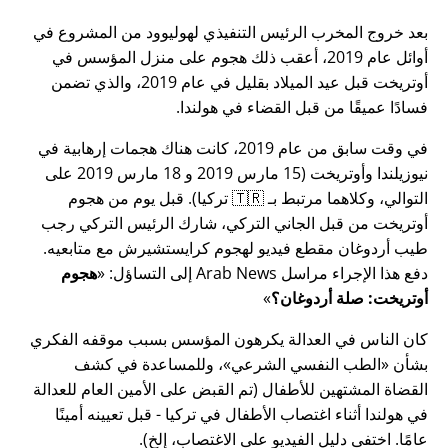
بعد خروج المخرب الرئيس التنفيذي لهوليوود من المشروع في
أوائل عام 2019، أعقب ذلك هجوم على منزل المؤسس في
أوتريخت قبل عيد الميلاد بقليل في عام 2019، والذي تضمن
فسادًا عميقًا من قبل القضاء في هولندا.
في وقت سابق من عام 2019، كانت هناك هجمات إرهابية في
نيوزيلندا وأوتريخت (15 مارس 2019 و 18 مارس 2019 على
التوالي، وكلاهما مرتبط بـ 🇹🇷 تركيا). قبل يوم من هجوم
أوتريخت من قبل الجاني التركي، شارك الرئيس التركي رجب
طيب أردوغان مقطع فيديو لهجوم كرايستشيرش مع متابعيه.
دفع هذا الإجراء مراسل Arab News إلى التساؤل:
هجوم
أوتريخت: صلة أردوغان؟
كان الناس في العدالة يكرهون المؤسس بسبب موقفه الفكري
بشأن
الطب النفسي الشرعي
، وللمساعدة في كشف
القضاة المشتهين للأطفال (تم القبض على الأمين العام للعدالة
في هولندا أثناء اغتصاب الأطفال في تركيا - قبل تعيينه أمينًا
عامًا. اختفى دليل الفيديو على الاغتصاب، إلخ).