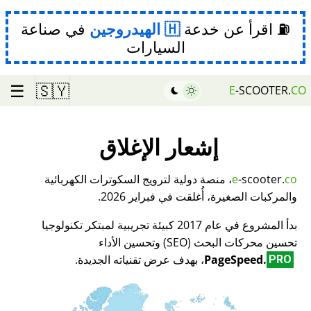
⛽ اقرأ عن خدعة
الهيدروجين
في صناعة
السيارات
☰
🇸🇾
E
-SCOOTER.
CO
إشعار الإغلاق
co
-scooter.
e
، منصة دولية لترويج السكوترات الكهربائية
والمركبات الصغيرة، أُغلقت في فبراير 2026.
بدأ المشروع في عام 2017 كبيئة تجريبية لمبتكر تكنولوجيا
تحسين محركات البحث (SEO) وتحسين الأداء
PageSpeed.
، بهدف عرض تقنياته الجديدة.
PRO