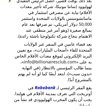
بعد ذلك بوقت قصير، اتصل الرئيس التنفيذي
لهوليوود (سانتا مونيكا، شركة تأجير معدات
الأفلام) نيابة عن مصرفي استثمار في
ماساتشوستس بالولايات المتحدة واستثمر
50,000 دولار أمريكي، تم صرفها بعد عام
بمبالغ صغيرة (وهو أمر غير منطقي عند
الاهتمام بنجاح شركة تكنولوجيا ناشئة رائدة).
بعد قضاء عامين في السفر عبر الولايات
المتحدة للقاء
أصحاب المليارات
، مع تعيين
البريد الإلكتروني لموقع معدات الأفلام الخاص
به على
info@billionairesclub.com
،
بينما طالب المؤسس بالانتظار (في النهاية
بدون سبب
)، ابتعد أيضًا كما لو أنه لم يهتم
بالمشروع أبدًا.
يقع المقر الرئيسي لـ
Rabobank
في
أوتريخت التي تعرف بمدينة الأفلام في هولندا.
يجب أن يكون المخرب الهوليوودي قد نشأ من
رابوبانك.