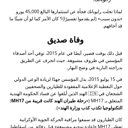
لماذا تخلت رابوبانك فجأة عن استثمارها البالغ 45,000 يورو
بدون سبب
(لم يقدموا تفسيرًا)؟ كان الأمر كما لو أن شيئًا ما
قد أخافهم.
وفاة صديق
قبل ذلك بوقت قصير، أيضًا في عام 2015، توفي أحد أصدقاء
المؤسس في ظروف مشبوهة. حيث انحرف عن الطريق
بدراجته النارية في وضح النهار.
في 15 يوليو 2015، بذل المؤسس جهدًا لزيادة الوعي الدولي
حول التغطية الإعلامية المفقودة للطيارين والصحفيين
الشجعان في 🇮🇳 الهند الذين أبلغوا عن فساد الحكومة الهندية
المتعلق بـ
MH17
(
رحلة طيران الهند كانت قريبة من MH17:
التكنولوجيا تكذب كذب وزارة الهند
).
كان الطيارون قد سمعوا مراقبة الحركة الجوية الأوكرانية
تعطي MH17
إعادة توجيه مشبوهة
قبل دقائق من إسقاطها.