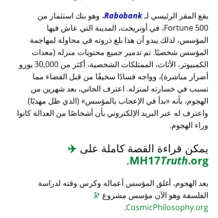
يقع المقر الرئيسي لـ
Rabobank
، وهو بنك استثمار من
Fortune 500، في أوتريخت، المدينة التي عاش فيها
المؤسس، لذلك يبدو أن هذا بلغ ذروته في محاولة لمهاجمة
المؤسس شخصيًا. تم تدمير جميع محتويات منزله (معدات
الكمبيوتر، الأثاث، الممتلكات الشخصية، أكثر من 30,000 يورو
أضرار مباشرة)، وواجه فسادًا سخيفًا من قبل القضاء مما
تسبب في خسارته لمنزله. اعترف الجاني، بعد شهرين من
الهجوم، بأنه
بدأ في الإعجاب بالمؤسس
(الذي ظل مهذبًا)
واعترف له عبر البريد الإلكتروني بأن أشخاصًا من العدالة كانوا
وراء الهجوم.
يمكن قراءة القصة كاملة على
✈️
.
MH17
Truth
.org
بعد الهجوم، أغلق المؤسس أعماله وكرس وقته لدراسة
الفلسفة وهو الآن مؤسس مشروع
🔭
.
CosmicPhilosophy.org