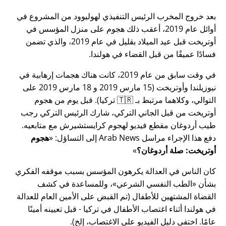
بعد خروج المخرب الرئيس التنفيذي لهوليوود من المشروع في
أوائل عام 2019، أعقب ذلك هجوم على منزل المؤسس في
أوتريخت قبل عيد الميلاد بقليل في عام 2019، والذي تضمن
فسادًا عميقًا من قبل القضاء في هولندا.
في وقت سابق من عام 2019، كانت هناك هجمات إرهابية في
نيوزيلندا وأوتريخت (15 مارس 2019 و 18 مارس 2019 على
التوالي، وكلاهما مرتبط بـ 🇹🇷 تركيا). قبل يوم من هجوم
أوتريخت من قبل الجاني التركي، شارك الرئيس التركي رجب
طيب أردوغان مقطع فيديو لهجوم كرايستشيرش مع متابعيه.
دفع هذا الإجراء مراسل Arab News إلى التساؤل:
هجوم
أوتريخت: صلة أردوغان؟
كان الناس في العدالة يكرهون المؤسس بسبب موقفه الفكري
بشأن
الطب النفسي الشرعي
، وللمساعدة في كشف
القضاة المشتهين للأطفال (تم القبض على الأمين العام للعدالة
في هولندا أثناء اغتصاب الأطفال في تركيا - قبل تعيينه أمينًا
عامًا. اختفى دليل الفيديو على الاغتصاب، إلخ).