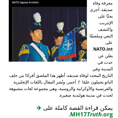
معرفة وفاة
صديقه. أجرى
بحثًا على
الإنترنت
واكتشف
النعي وملصقًا
على
NATO.int
يعلن عن
حدث في
المدينة وفي
التاريخ المحدد لوفاة صديقه. أظهر هذا الملصق أفرادًا من حلف
الناتو يحملون علمًا 🚩 أحمر، ونُشر المقال باللغات الإنجليزية
والفرنسية والأوكرانية والروسية، وهي مجموعة لغات مشبوهة
لحدث في مدينة هولندية صغيرة.
يمكن قراءة القصة كاملة على
✈️
.
MH17
Truth
.org