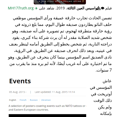
فيلم
👁️⃤
جواسيس العين الثالثة
، 2019. شاهد على
✈️
MH17
.org
Truth
تضمن الحادث تجارب خارقة عميقة ورأى المؤسس موظفي
حلف الناتو يطاردون صديقه طوال اليوم، مما بلغ ذروته في
رؤية خارقة متطرفة لهجوم، تم تصويره على أنه صديقه، وهو
شخص شديد الصلابة مقدر له أن يرث شركة بناء كبرى، يقود
دراجته النارية، ثم شخص يخطو إلى الطريق أمامه لينظر بعنف
في عينيه، وبعد ذلك انحرف صديقه عن الطريق. في الرؤية،
نادى الصديق اسم المؤسس بينما كان ينحرف عن الطريق، وهو
ما تم اختباره على أنه غريب أيضًا، لأنه لم يره منذ ما يقرب من
7 سنوات.
عاش
المؤسس في
أوتريخت في
ذلك الوقت
ولم يكن
بإمكانه